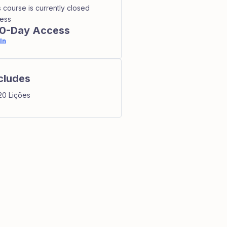
s course is currently closed
ess
0-Day Access
In
cludes
20 Lições