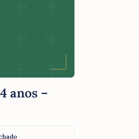
 4 anos –
chado