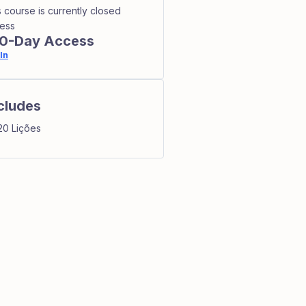
s course is currently closed
ess
0-Day Access
In
cludes
20 Lições