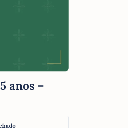
 5 anos –
chado