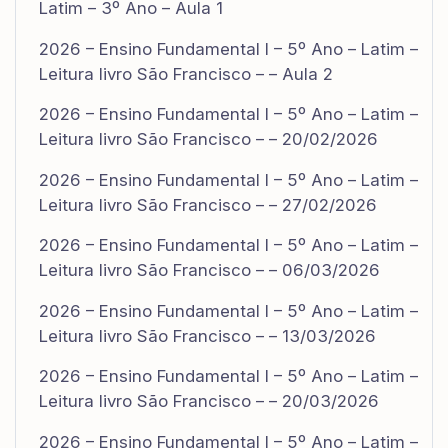
Latim – 3º Ano – Aula 1
2026 – Ensino Fundamental I – 5º Ano – Latim –
Leitura livro São Francisco – – Aula 2
2026 – Ensino Fundamental I – 5º Ano – Latim –
Leitura livro São Francisco – – 20/02/2026
2026 – Ensino Fundamental I – 5º Ano – Latim –
Leitura livro São Francisco – – 27/02/2026
2026 – Ensino Fundamental I – 5º Ano – Latim –
Leitura livro São Francisco – – 06/03/2026
2026 – Ensino Fundamental I – 5º Ano – Latim –
Leitura livro São Francisco – – 13/03/2026
2026 – Ensino Fundamental I – 5º Ano – Latim –
Leitura livro São Francisco – – 20/03/2026
2026 – Ensino Fundamental I – 5º Ano – Latim –