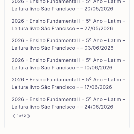
2026 – Ensino Fundamental I – 5º Ano – Latim –
Leitura livro São Francisco – – 20/05/2026
2026 – Ensino Fundamental I – 5º Ano – Latim –
Leitura livro São Francisco – – 27/05/2026
2026 – Ensino Fundamental I – 5º Ano – Latim –
Leitura livro São Francisco – – 03/06/2026
2026 – Ensino Fundamental I – 5º Ano – Latim –
Leitura livro São Francisco – – 10/06/2026
2026 – Ensino Fundamental I – 5º Ano – Latim –
Leitura livro São Francisco – – 17/06/2026
2026 – Ensino Fundamental I – 5º Ano – Latim –
Leitura livro São Francisco – – 24/06/2026
1 of 2