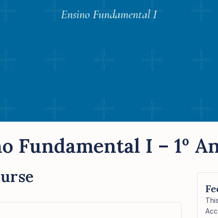
o Fundamental I – 1º An
ourse
Fe
Thi
Acc