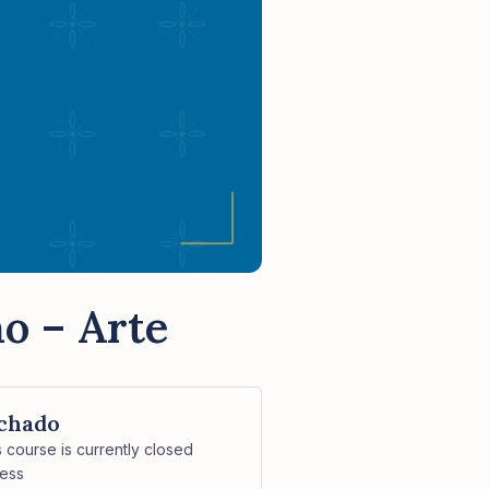
o – Arte
chado
s course is currently closed
ess