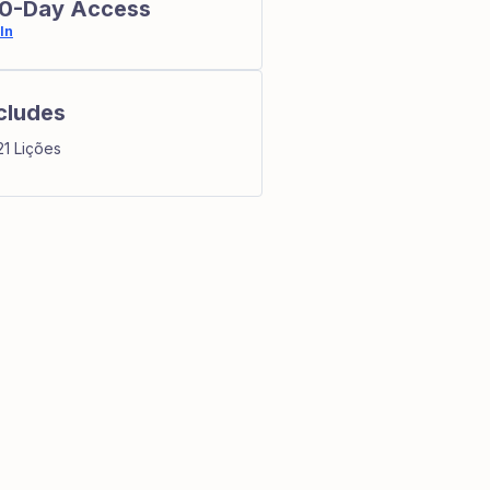
0-Day Access
In
cludes
21 Lições