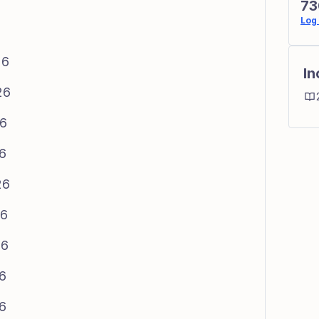
73
Log 
26
In
26
26
26
26
26
26
26
26