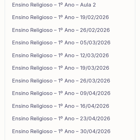
Ensino Religioso – 1º Ano – Aula 2
Ensino Religioso – 1º Ano – 19/02/2026
Ensino Religioso – 1º Ano – 26/02/2026
Ensino Religioso – 1º Ano – 05/03/2026
Ensino Religioso – 1º Ano – 12/03/2026
Ensino Religioso – 1º Ano – 19/03/2026
Ensino Religioso – 1º Ano – 26/03/2026
Ensino Religioso – 1º Ano – 09/04/2026
Ensino Religioso – 1º Ano – 16/04/2026
Ensino Religioso – 1º Ano – 23/04/2026
Ensino Religioso – 1º Ano – 30/04/2026