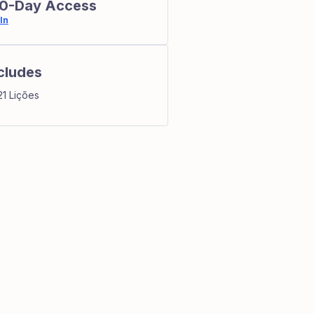
0-Day Access
In
cludes
21 Lições