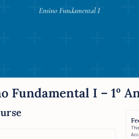
o Fundamental I – 1º An
ourse
Fe
Thi
Acc