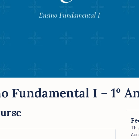
o Fundamental I – 1º An
ourse
Fe
Thi
Acc