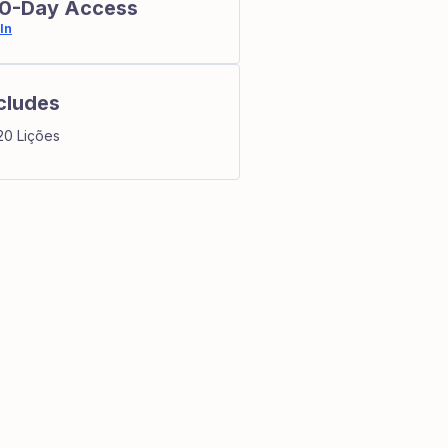
0-Day Access
In
cludes
20 Lições