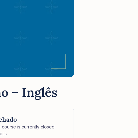
o – Inglês
chado
s course is currently closed
ess