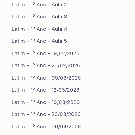
Latim – 1º Ano – Aula 2
Latim – 1º Ano – Aula 3
Latim – 1º Ano – Aula 4
Latim – 1º Ano – Aula 5
Latim – 1º Ano – 19/02/2026
Latim – 1º Ano – 26/02/2026
Latim – 1º Ano – 05/03/2026
Latim – 1º Ano – 12/03/2026
Latim – 1º Ano – 19/03/2026
Latim – 1º Ano – 26/03/2026
Latim – 1º Ano – 09/04/2026