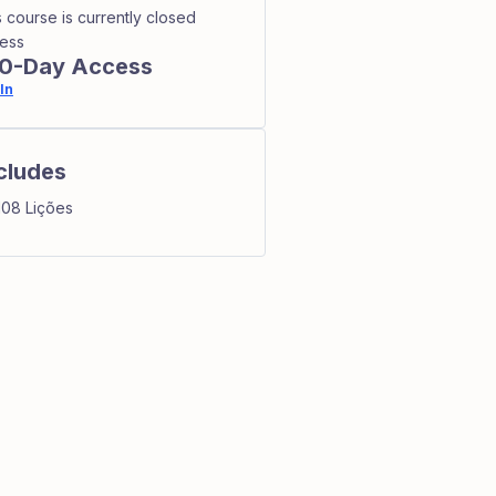
s course is currently closed
ess
0-Day Access
In
cludes
108 Lições