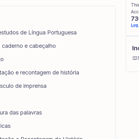
Thi
Acc
73
Log 
 estudos de Língua Portuguesa
o caderno e cabeçalho
In
to
etação e recontagem de história
úsculo de imprensa
tura das palavras
bicas