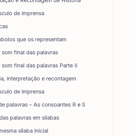
retação e Recontagem de História
sculo de imprensa
icas
ímbolos que os representam
o som final das palavras
o som final das palavras Parte II
ria, interpretação e recontagem
sculo de imprensa
a de palavras – As consoantes R e S
das palavras em sílabas
mesma sílaba inicial