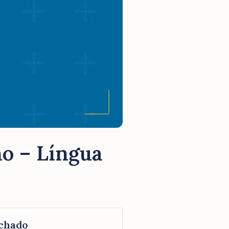
no – Língua
chado