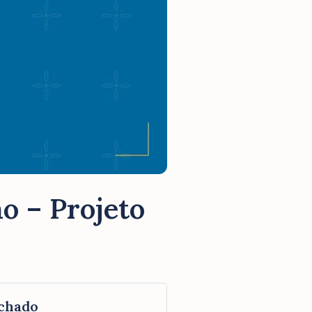
o – Projeto
chado