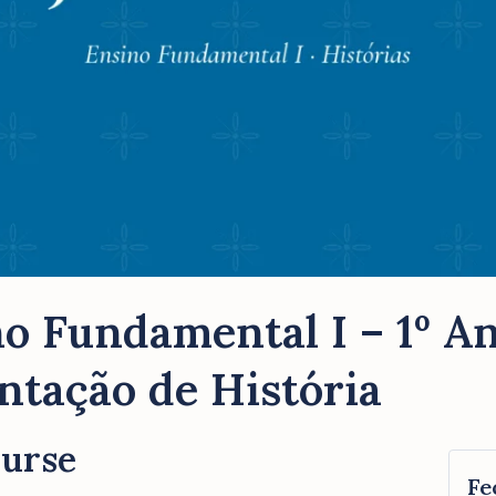
o Fundamental I – 1º An
ntação de História
ourse
Fe