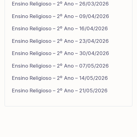
Ensino Religioso – 2º Ano – 26/03/2026
Ensino Religioso – 2º Ano – 09/04/2026
Ensino Religioso – 2º Ano – 16/04/2026
Ensino Religioso – 2º Ano – 23/04/2026
Ensino Religioso – 2º Ano – 30/04/2026
Ensino Religioso – 2º Ano – 07/05/2026
Ensino Religioso – 2º Ano – 14/05/2026
Ensino Religioso – 2º Ano – 21/05/2026