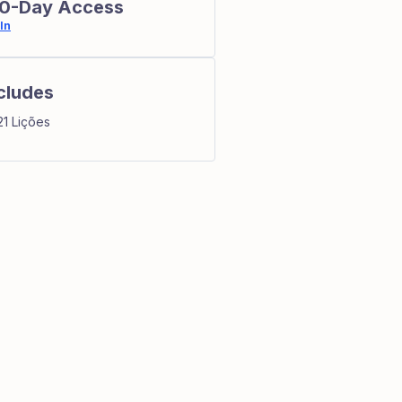
0-Day Access
In
cludes
21 Lições