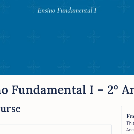
o Fundamental I – 2º An
ourse
Fe
Thi
Acc