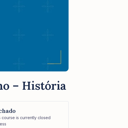
o – História
chado
s course is currently closed
ess