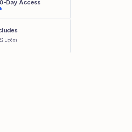
0-Day Access
In
cludes
22 Lições