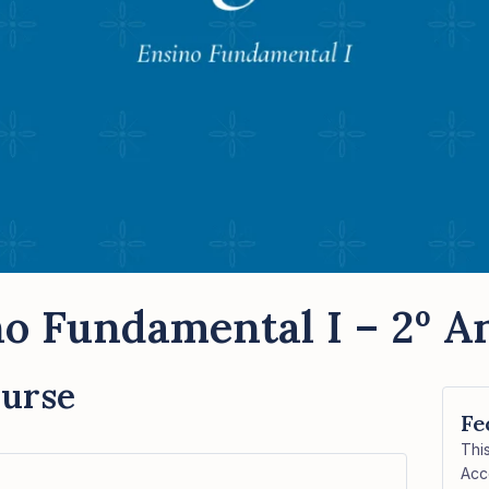
o Fundamental I – 2º An
ourse
Fe
Thi
Acc