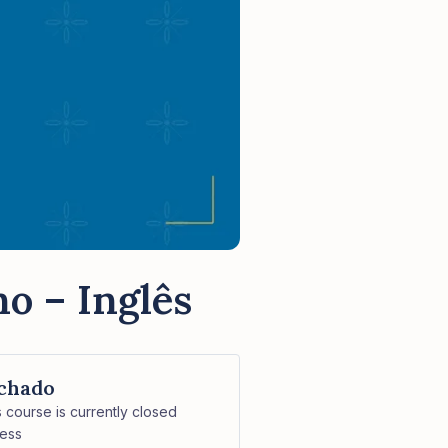
o – Inglês
chado
s course is currently closed
ess