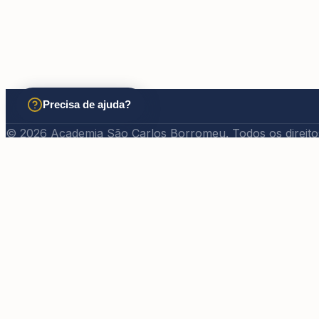
Precisa de ajuda?
© 2026 Academia São Carlos Borromeu. Todos os direito
EDITORA NOSSA SENHORA AUXILIADORA
CNPJ: 58.190.683/0001-77
Rua Nove de Julho, 2590 AR anexo B – Centro
Login
O acesso a este course requer um login. Por favor, insira
Nome de usuário ou endereço de e-mail
Senha