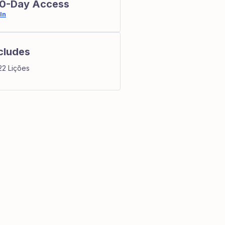
0-Day Access
In
cludes
22 Lições