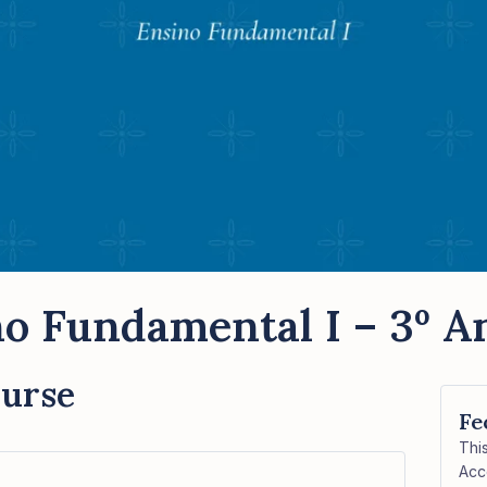
o Fundamental I – 3º A
ourse
Fe
Thi
Acc