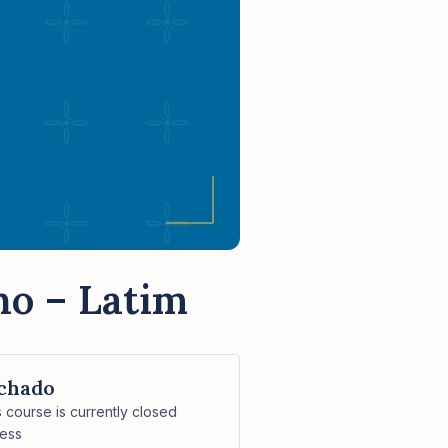
no – Latim
chado
s course is currently closed
ess