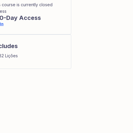
s course is currently closed
ess
0-Day Access
In
cludes
82 Lições