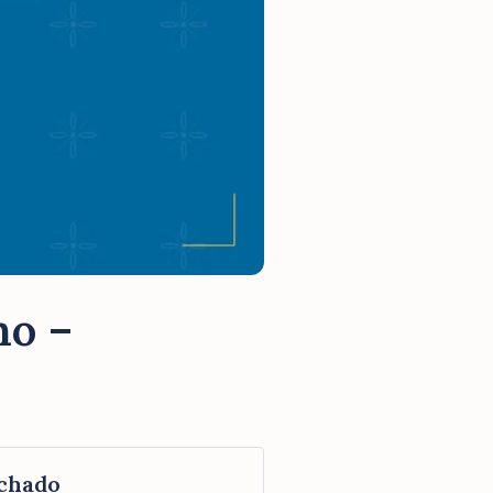
no –
chado