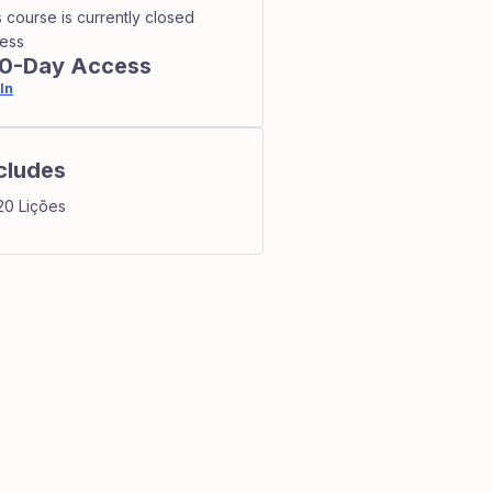
s course is currently closed
ess
0-Day Access
In
cludes
20 Lições