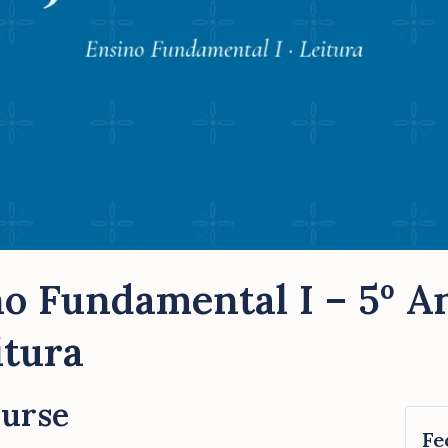
o Fundamental I – 5º An
itura
ourse
Fe