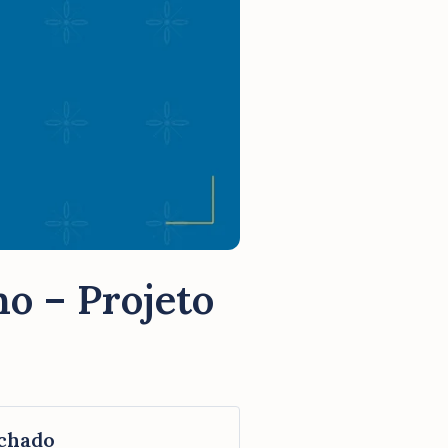
o – Projeto
chado