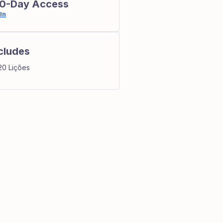
0-Day Access
In
cludes
20 Lições