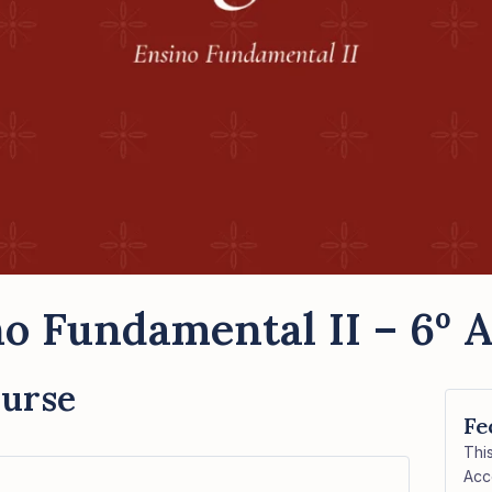
o Fundamental II – 6º A
ourse
Fe
Thi
Acc