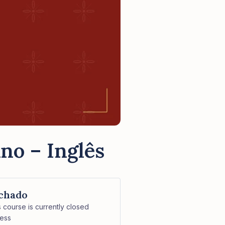
no – Inglês
chado
s course is currently closed
ess