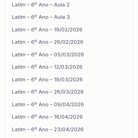
Latim – 6º Ano – Aula 2
Latim – 6º Ano – Aula 3
Latim – 6º Ano – 19/02/2026
Latim – 6º Ano – 26/02/2026
Latim – 6º Ano – 05/03/2026
Latim – 6º Ano – 12/03/2026
Latim – 6º Ano – 19/03/2026
Latim – 6º Ano – 26/03/2026
Latim – 6º Ano – 09/04/2026
Latim – 6º Ano – 16/04/2026
Latim – 6º Ano – 23/04/2026