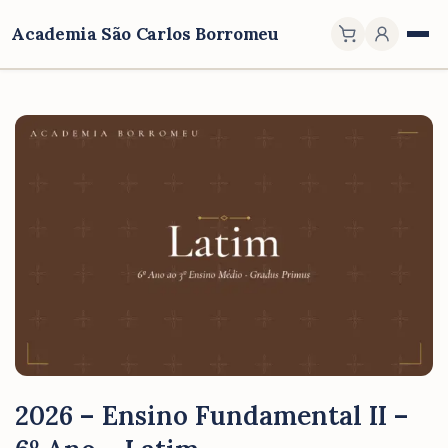
Academia São Carlos Borromeu
2026 – Ensino Fundamental II –