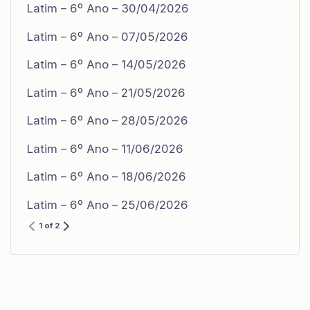
Latim – 6º Ano – 30/04/2026
Latim – 6º Ano – 07/05/2026
Latim – 6º Ano – 14/05/2026
Latim – 6º Ano – 21/05/2026
Latim – 6º Ano – 28/05/2026
Latim – 6º Ano – 11/06/2026
Latim – 6º Ano – 18/06/2026
Latim – 6º Ano – 25/06/2026
1 of 2