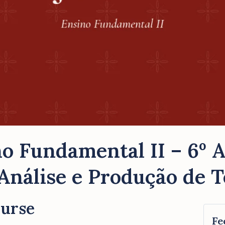
o Fundamental II – 6º 
Análise e Produção de T
ourse
Fe