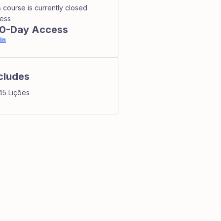
s course is currently closed
ess
0-Day Access
In
cludes
45 Lições