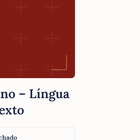
Ano – Língua
exto
chado