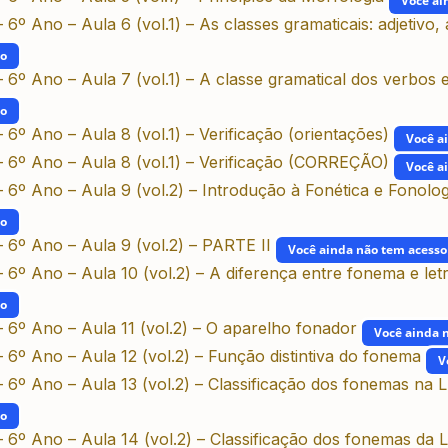
Você ai
6º Ano – Aula 6 (vol.1) – As classes gramaticais: adjetivo
do
 6º Ano – Aula 7 (vol.1) – A classe gramatical dos verbos 
do
6º Ano – Aula 8 (vol.1) – Verificação (orientações)
Você a
– 6º Ano – Aula 8 (vol.1) – Verificação (CORREÇÃO)
Você a
 6º Ano – Aula 9 (vol.2) – Introdução à Fonética e Fonolog
do
 6º Ano – Aula 9 (vol.2) – PARTE II
Você ainda não tem acesso
 6º Ano – Aula 10 (vol.2) – A diferença entre fonema e let
do
 6º Ano – Aula 11 (vol.2) – O aparelho fonador
Você ainda 
 6º Ano – Aula 12 (vol.2) – Função distintiva do fonema
V
 6º Ano – Aula 13 (vol.2) – Classificação dos fonemas na 
do
 6º Ano – Aula 14 (vol.2) – Classificação dos fonemas da 