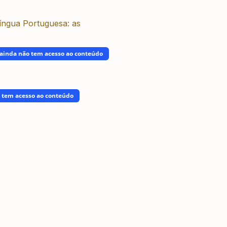
Língua Portuguesa: as
ainda não tem acesso ao conteúdo
 tem acesso ao conteúdo