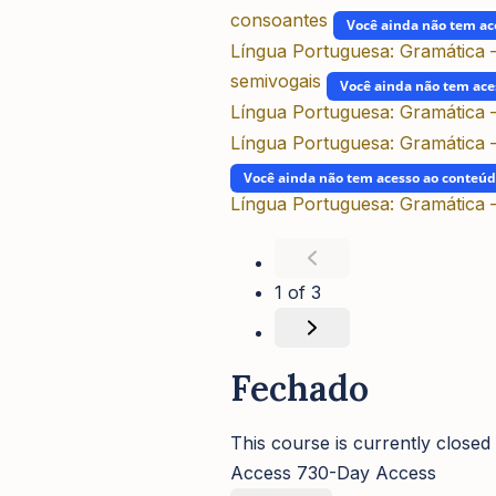
consoantes
Você ainda não tem ac
Língua Portuguesa: Gramática –
semivogais
Você ainda não tem ace
Língua Portuguesa: Gramática 
Língua Portuguesa: Gramática –
Você ainda não tem acesso ao conteú
Língua Portuguesa: Gramática –
1 of 3
Fechado
This course is currently closed
Access
730-Day Access