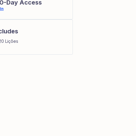
0-Day Access
In
cludes
20 Lições