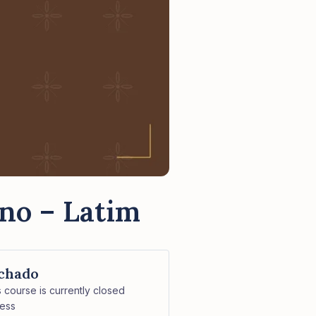
Ano – Latim
chado
s course is currently closed
ess