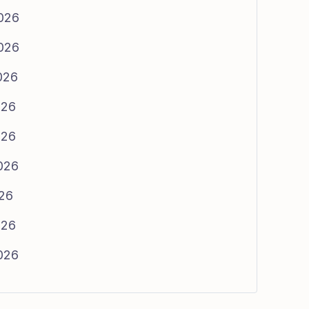
2026
2026
026
026
026
2026
026
026
2026