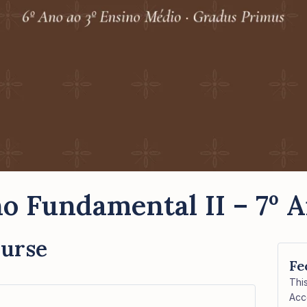
o Fundamental II – 7º 
ourse
Fe
Thi
Acc