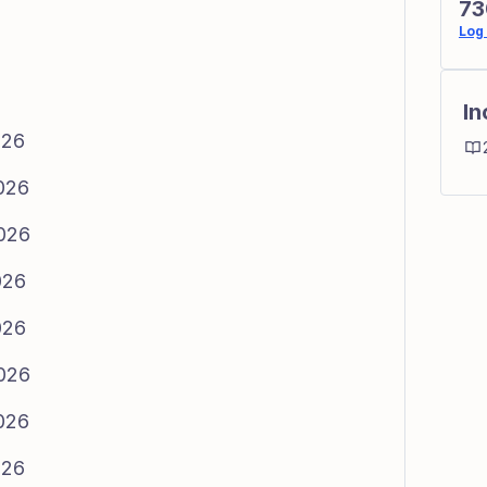
73
Log 
In
026
2026
2026
026
026
2026
2026
026