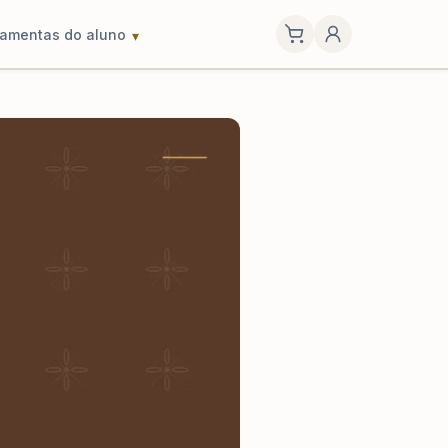
ramentas do aluno