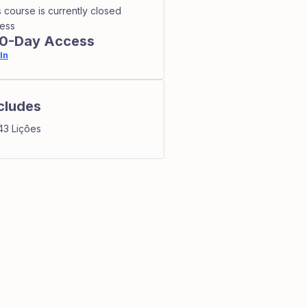
s course is currently closed
ess
0-Day Access
In
cludes
43 Lições