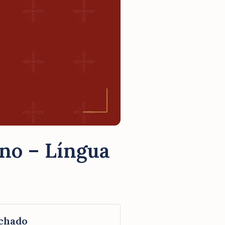
Ano – Língua
chado