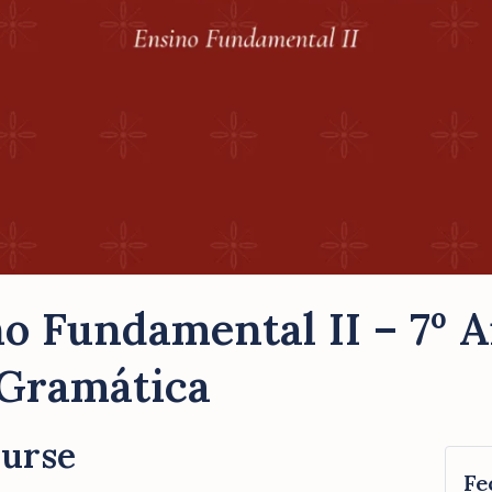
o Fundamental II – 7º 
 Gramática
ourse
Fe