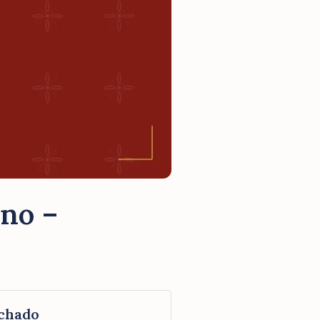
Ano –
chado