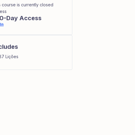
s course is currently closed
ess
0-Day Access
In
cludes
87 Lições