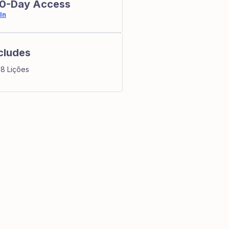
0-Day Access
In
cludes
18 Lições