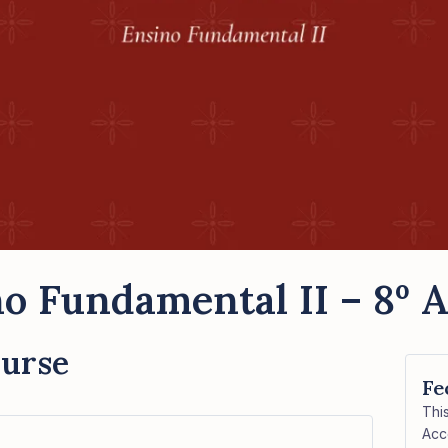
o Fundamental II – 8º 
ourse
Fe
Thi
Acc