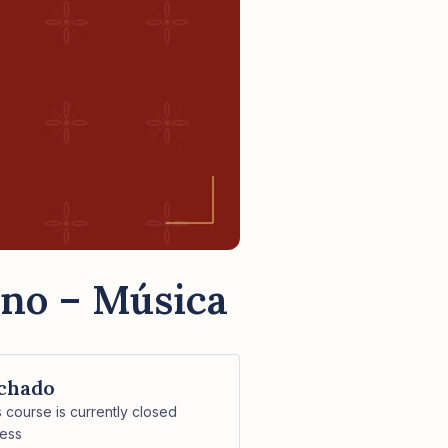
Ano – Música
chado
s course is currently closed
ess