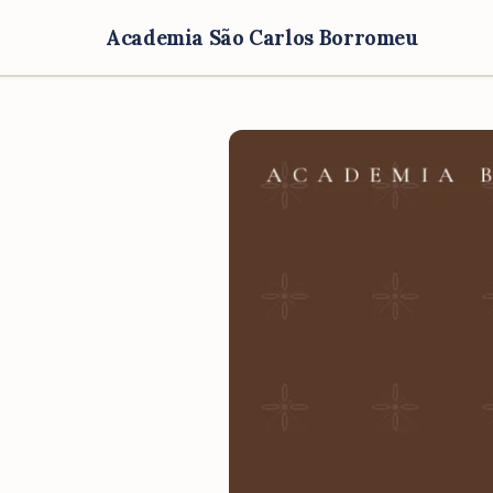
Academia São Carlos Borromeu