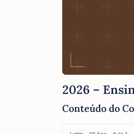
2026 – Ensin
Conteúdo do C