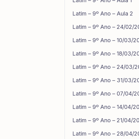
Latim – 9º Ano – Aula 1
Latim – 9º Ano – Aula 2
Latim – 9º Ano – 24/02/
Latim – 9º Ano – 10/03/2
Latim – 9º Ano – 18/03/2
Latim – 9º Ano – 24/03/
Latim – 9º Ano – 31/03/2
Latim – 9º Ano – 07/04/
Latim – 9º Ano – 14/04/2
Latim – 9º Ano – 21/04/2
Latim – 9º Ano – 28/04/