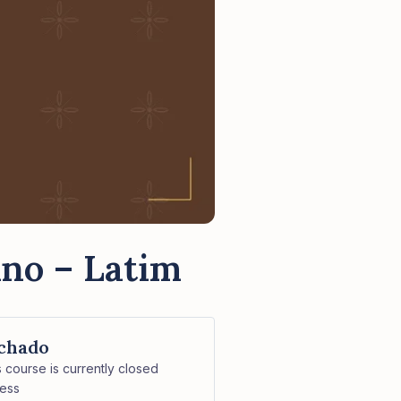
Ano – Latim
chado
s course is currently closed
ess