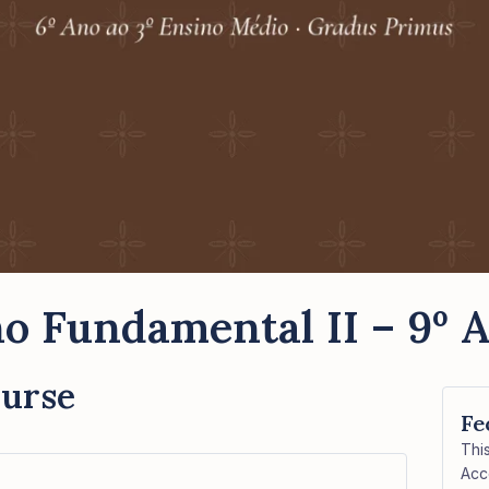
o Fundamental II – 9º 
ourse
Fe
Thi
Acc