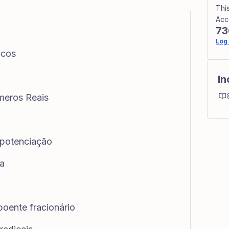
Thi
Acc
73
Log 
icos
In
meros Reais
 potenciação
ca
poente fracionário