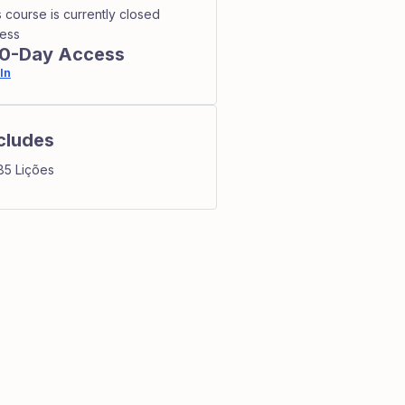
s course is currently closed
ess
0-Day Access
In
cludes
85 Lições