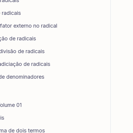
radicais
 radicais
fator externo no radical
ção de radicais
divisão de radicais
adiciação de radicais
 de denominadores
Volume 01
is
ma de dois termos