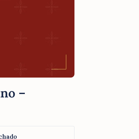
Ano –
chado