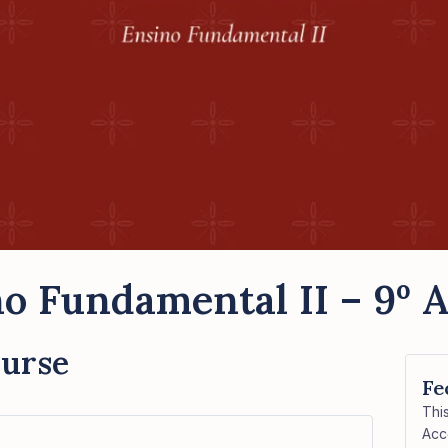
o Fundamental II – 9º 
ourse
Fe
Thi
Acc