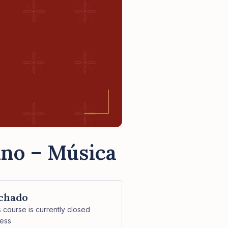
Ano – Música
chado
s course is currently closed
ess