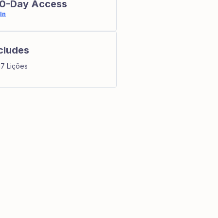
0-Day Access
In
cludes
17 Lições