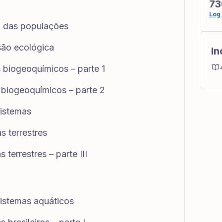
73
Log 
do das populações
são ecológica
In
s biogeoquímicos – parte 1
s biogeoquímicos – parte 2
sistemas
s terrestres
 terrestres – parte III
sistemas aquáticos