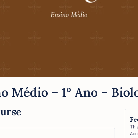
o Médio – 1º Ano – Biol
ourse
Fe
Thi
Acc