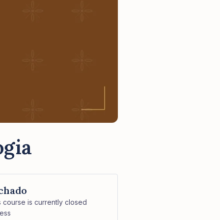
ogia
chado
s course is currently closed
ess