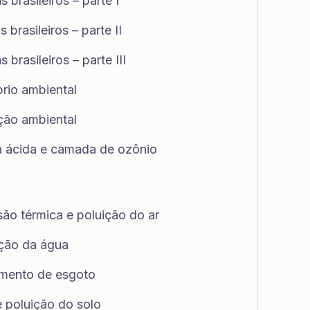
 brasileiros – parte I
 brasileiros – parte II
 brasileiros – parte III
brio ambiental
ição ambiental
va ácida e camada de ozônio
são térmica e poluição do ar
ição da água
tamento de esgoto
e poluição do solo