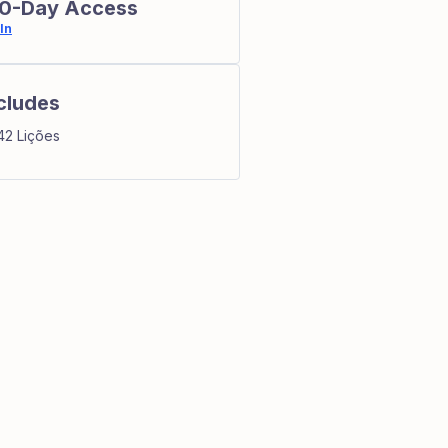
0-Day Access
In
cludes
42 Lições