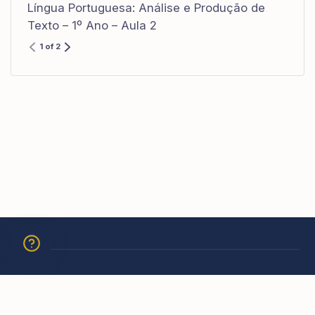
Língua Portuguesa: Análise e Produção de
Texto – 1º Ano – Aula 2
1 of 2
© 2026 Academia São Carlos Borromeu. Todos os direitos
reservados.
EDITORA NOSSA SENHORA AUXILIADORA