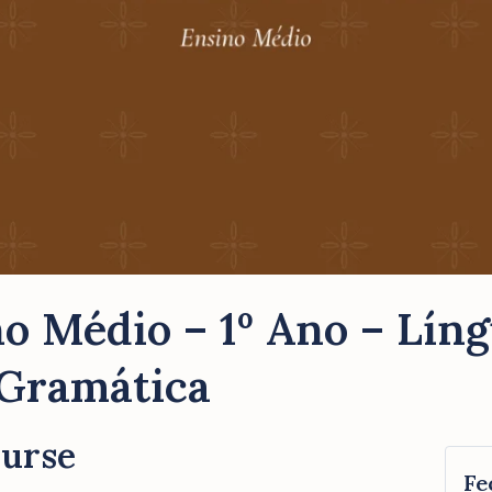
o Médio – 1º Ano – Lín
 Gramática
ourse
Fe