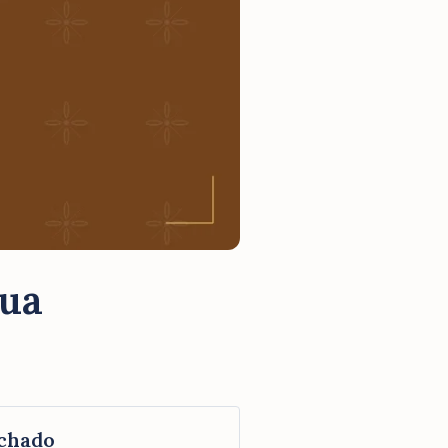
gua
chado