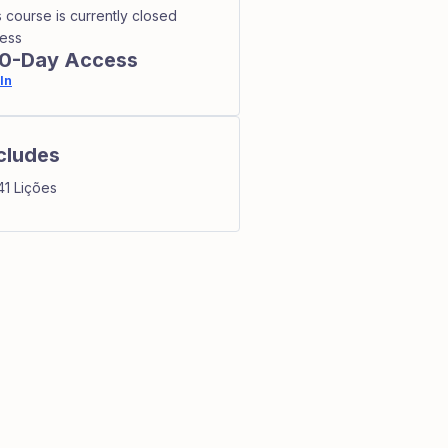
s course is currently closed
ess
0-Day Access
In
cludes
41 Lições