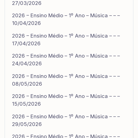
27/03/2026
2026 – Ensino Médio – 1º Ano – Música – – –
10/04/2026
2026 – Ensino Médio – 1º Ano – Música – – –
17/04/2026
2026 – Ensino Médio – 1º Ano – Música – – –
24/04/2026
2026 – Ensino Médio – 1º Ano – Música – – –
08/05/2026
2026 – Ensino Médio – 1º Ano – Música – – –
15/05/2026
2026 – Ensino Médio – 1º Ano – Música – – –
29/05/2026
2026 – Ensino Médio – 1º Ano – Música – – –