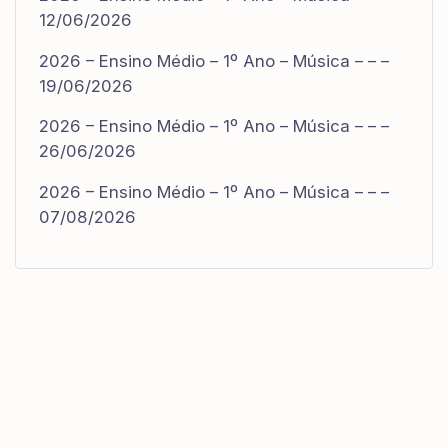
12/06/2026
2026 – Ensino Médio – 1º Ano – Música – – –
19/06/2026
2026 – Ensino Médio – 1º Ano – Música – – –
26/06/2026
2026 – Ensino Médio – 1º Ano – Música – – –
07/08/2026