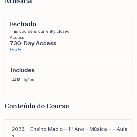
Música
Fechado
This course is currently closed
Access
730-Day Access
Log In
Includes
18 Lições
Conteúdo do Course
2026 – Ensino Médio – 1º Ano – Música – – Aula
1