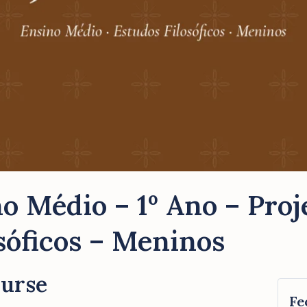
o Médio – 1º Ano – Proj
sóficos – Meninos
ourse
Fe