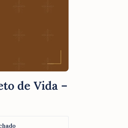
eto de Vida –
chado