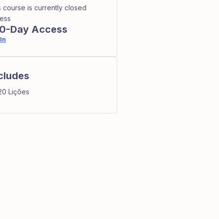
s course is currently closed
ess
0-Day Access
In
cludes
20 Lições