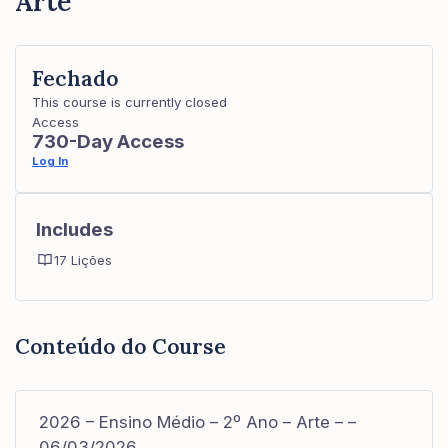
Arte
Fechado
This course is currently closed
Access
730-Day Access
Log In
Includes
17 Lições
Conteúdo do Course
2026 – Ensino Médio – 2º Ano – Arte – –
06/03/2026