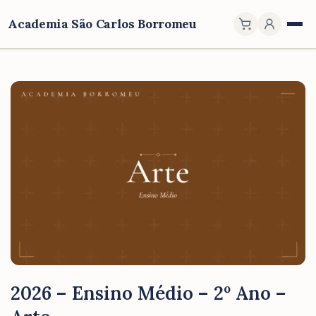
Academia São Carlos Borromeu
2026 – Ensino Médio – 2º Ano –