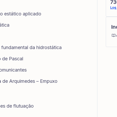
73
Log 
io estático aplicado
ática
In
a fundamental da hidrostática
io de Pascal
comunicantes
ma de Arquimedes – Empuxo
ões de flutuação