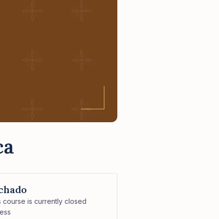
ca
chado
s course is currently closed
ess