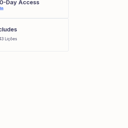
0-Day Access
In
cludes
43 Lições