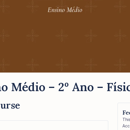
o Médio – 2º Ano – Físi
ourse
Fe
Thi
Acc