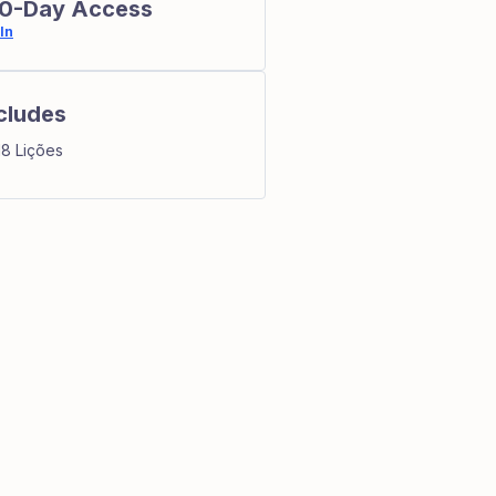
0-Day Access
In
cludes
18 Lições