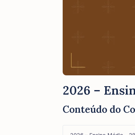
2026 – Ensi
Conteúdo do C