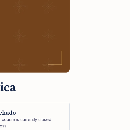
ica
chado
s course is currently closed
ess