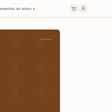
ramentas do aluno