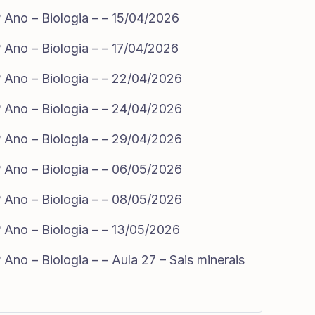
 Ano – Biologia – – 15/04/2026
 Ano – Biologia – – 17/04/2026
 Ano – Biologia – – 22/04/2026
 Ano – Biologia – – 24/04/2026
 Ano – Biologia – – 29/04/2026
 Ano – Biologia – – 06/05/2026
 Ano – Biologia – – 08/05/2026
 Ano – Biologia – – 13/05/2026
Ano – Biologia – – Aula 27 – Sais minerais