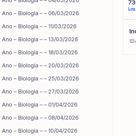
 Ano – Biologia – – 04/03/2026
73
Log 
 Ano – Biologia – – 06/03/2026
 Ano – Biologia – – 11/03/2026
In
 Ano – Biologia – – 13/03/2026
 Ano – Biologia – – 18/03/2026
 Ano – Biologia – – 20/03/2026
 Ano – Biologia – – 25/03/2026
 Ano – Biologia – – 27/03/2026
 Ano – Biologia – – 01/04/2026
 Ano – Biologia – – 08/04/2026
 Ano – Biologia – – 10/04/2026