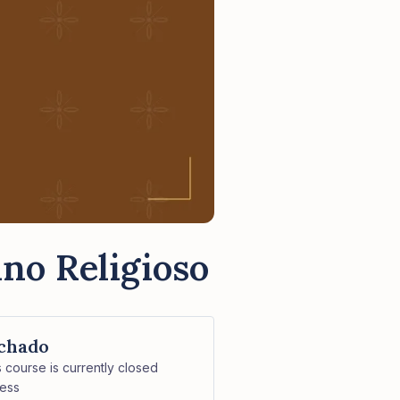
no Religioso
chado
s course is currently closed
ess