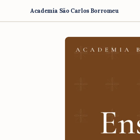
Academia São Carlos Borromeu