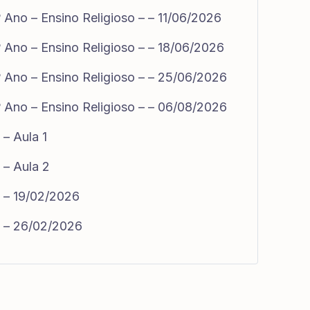
 Ano – Ensino Religioso – – 11/06/2026
 Ano – Ensino Religioso – – 18/06/2026
 Ano – Ensino Religioso – – 25/06/2026
 Ano – Ensino Religioso – – 06/08/2026
 – Aula 1
 – Aula 2
o – 19/02/2026
o – 26/02/2026