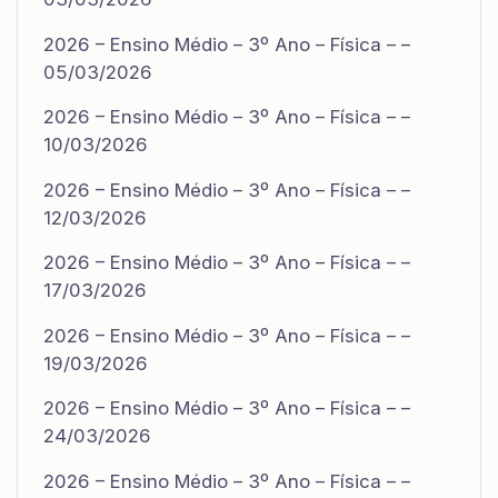
2026 – Ensino Médio – 3º Ano – Física – –
05/03/2026
2026 – Ensino Médio – 3º Ano – Física – –
10/03/2026
2026 – Ensino Médio – 3º Ano – Física – –
12/03/2026
2026 – Ensino Médio – 3º Ano – Física – –
17/03/2026
2026 – Ensino Médio – 3º Ano – Física – –
19/03/2026
2026 – Ensino Médio – 3º Ano – Física – –
24/03/2026
2026 – Ensino Médio – 3º Ano – Física – –