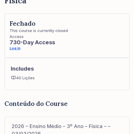
Física
Fechado
This course is currently closed
Access
730-Day Access
Log In
Includes
40 Lições
Conteúdo do Course
2026 – Ensino Médio – 3º Ano – Física – –
03/03/2026