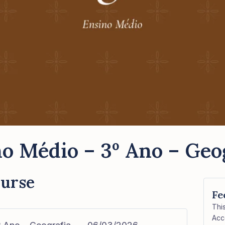
o Médio – 3º Ano – Geo
ourse
Fe
Thi
Acc