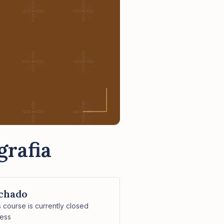
grafia
chado
s course is currently closed
ess