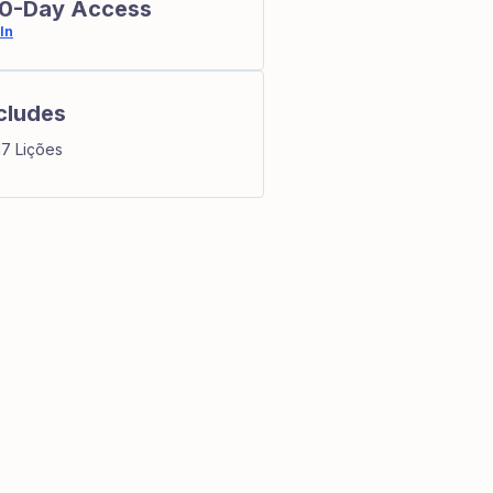
0-Day Access
In
cludes
17 Lições