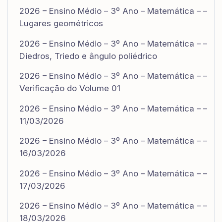
2026 – Ensino Médio – 3º Ano – Matemática – –
Lugares geométricos
2026 – Ensino Médio – 3º Ano – Matemática – –
Diedros, Triedo e ângulo poliédrico
2026 – Ensino Médio – 3º Ano – Matemática – –
Verificação do Volume 01
2026 – Ensino Médio – 3º Ano – Matemática – –
11/03/2026
2026 – Ensino Médio – 3º Ano – Matemática – –
16/03/2026
2026 – Ensino Médio – 3º Ano – Matemática – –
17/03/2026
2026 – Ensino Médio – 3º Ano – Matemática – –
18/03/2026