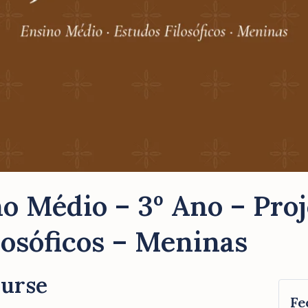
o Médio – 3º Ano – Proj
losóficos – Meninas
ourse
Fe