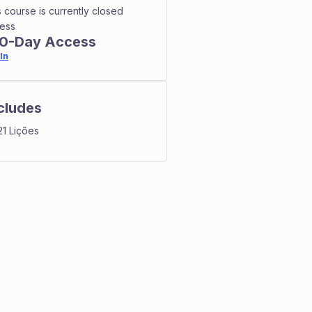
s course is currently closed
ess
0-Day Access
In
cludes
21 Lições