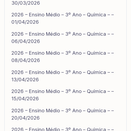
30/03/2026
2026 – Ensino Médio – 3º Ano – Química – –
01/04/2026
2026 – Ensino Médio – 3º Ano – Química – –
06/04/2026
2026 – Ensino Médio – 3º Ano – Química – –
08/04/2026
2026 – Ensino Médio – 3º Ano – Química – –
13/04/2026
2026 – Ensino Médio – 3º Ano – Química – –
15/04/2026
2026 – Ensino Médio – 3º Ano – Química – –
20/04/2026
2026 – Ensino Médio – 3º Ano – Química – –