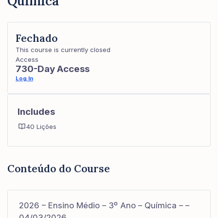
Química
Fechado
This course is currently closed
Access
730-Day Access
Log In
Includes
40 Lições
Conteúdo do Course
2026 – Ensino Médio – 3º Ano – Química – –
04/03/2026